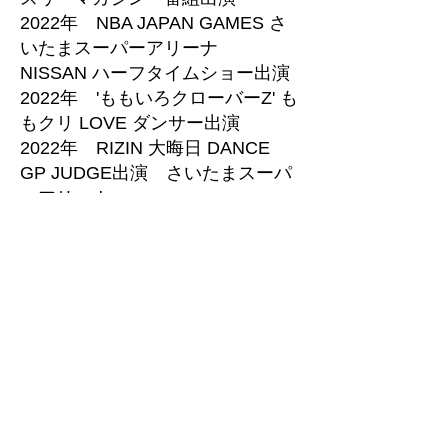
2022年 NBA JAPAN GAMES さ
いたまスーパーアリーナ
NISSAN ハーフタイムショー出演
2022年 'ももいろクローバーZ' も
もクリ LOVE ダンサー出演
2022年 RIZIN 大晦日 DANCE
GP JUDGE出演 さいたまスーパ
ーアリーナ
2023年 'ももいろクローバーZ 高
城れに' 30祭 ぴあアリーナ ダン
サー出演
2023年 パリ五輪予選 world cup
バレー 日産show 出演
2023年 YOUKU番組 SDC
season6 出演
2024年名古屋ウィメンズマラソ
ン New Balance ファッションシ