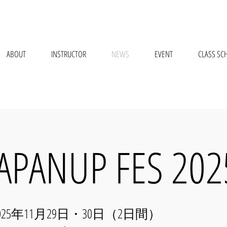
ABOUT
INSTRUCTOR
NEWS
EVENT
CLASS SC
JAPANUP FES​ 202
 🌸】2025年11月29日・30日（2日間）