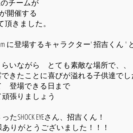
KA先生のチームが
さんが開催する
出演させて頂きました。
hrinegram に登場するキャラクター' 招吉く
もらいながら とても素敵な場所で、、
露できたことに喜びが溢れる子供達でし
て 登場できる日まで
て頑張りましょう
SHOCK EYEさん、招吉くん！
様ありがとうございました！！！