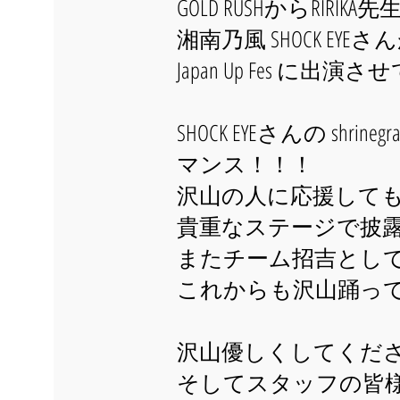
GOLD RUSHからRIRI
湘南乃風 SHOCK EYE
Japan Up Fes に
SHOCK EYEさんの s
マンス！！！
沢山の人に応援して
貴重なステージで披
またチーム招吉とし
これからも沢山踊っ
沢山優しくしてくださった
そしてスタッフの皆